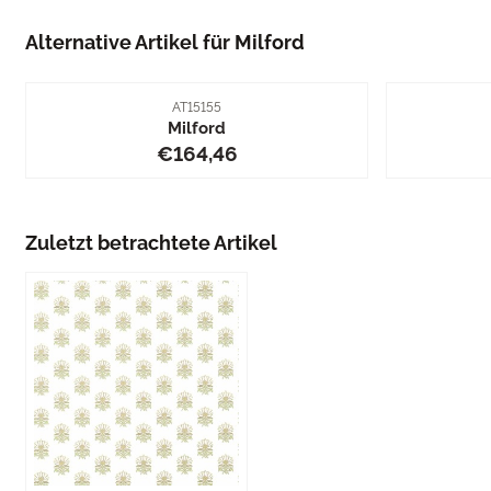
Alternative Artikel für
Milford
Artikelnummer
AT15155
Milford
Preis: 164,46
€164,46
Zuletzt betrachtete Artikel