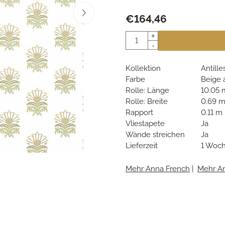
€
164,46
Anzahl
+
-
Kollektion
Antille
Farbe
Beige 
Rolle: Länge
10.05 
Rolle: Breite
0.69 
Rapport
0.11 m
Vliestapete
Ja
Wände streichen
Ja
Lieferzeit
1 Woc
Mehr Anna French
|
Mehr A