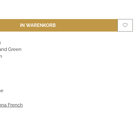
IN WARENKORB
s
and Green
m
m
he
nna French