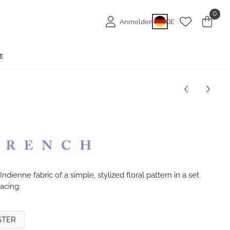
0
Anmelden
DE
E
ndienne fabric of a simple, stylized floral pattern in a set
acing.
STER