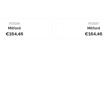
Artikelnummer
Artikelnummer
AT15156
AT15157
Milford
Milford
Preis: 164,46
Preis: 16
€164,46
€164,46