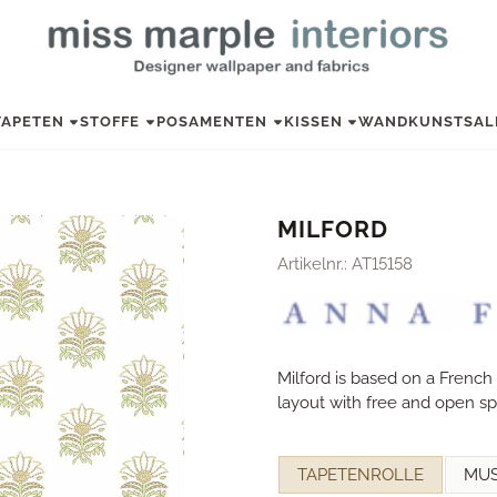
TAPETEN
STOFFE
POSAMENTEN
KISSEN
WANDKUNST
SAL
MILFORD
Artikelnr.:
AT15158
Milford is based on a French I
layout with free and open sp
Eine Auswahl treffen für
TAPETENROLLE
MU