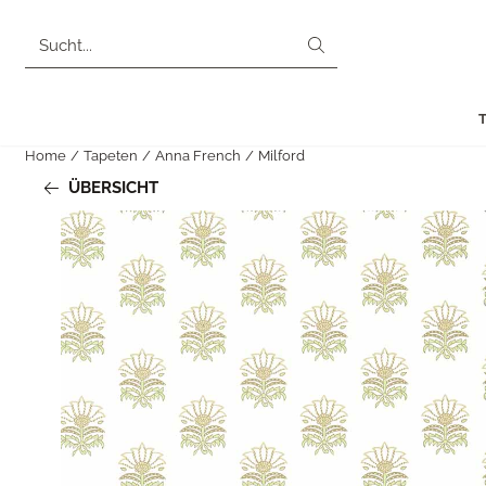
Cookie-Einstellungen sind derzeit geschlossen.
Suche
Home
/
Tapeten
/
Anna French
/
Milford
ÜBERSICHT