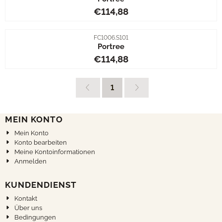
Preis: 114,88
€114,88
Artikelnummer
FC1006.S101
Portree
Preis: 114,88
€114,88
1
MEIN KONTO
Mein Konto
Konto bearbeiten
Meine Kontoinformationen
Anmelden
KUNDENDIENST
Kontakt
Über uns
Bedingungen