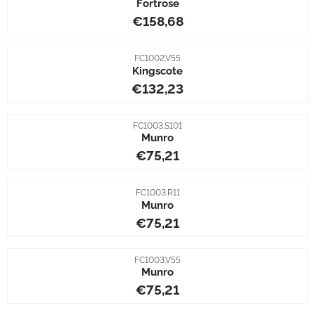
Fortrose
Preis: 158,68
€158,68
Artikelnummer
FC1002.V55
Kingscote
Preis: 132,23
€132,23
Artikelnummer
FC1003.S101
Munro
Preis: 75,21
€75,21
Artikelnummer
FC1003.R11
Munro
Preis: 75,21
€75,21
Artikelnummer
FC1003.V55
Munro
Preis: 75,21
€75,21