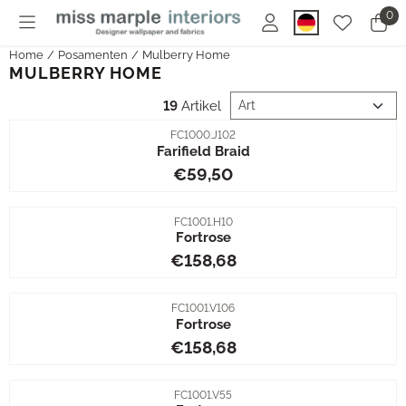
Cookie-Einstellungen sind derzeit geschlossen.
0
Home
/
Posamenten
/
Mulberry Home
MULBERRY HOME
Sortiermethode
19
Artikel
Artikelnummer
FC1000.J102
Farifield Braid
Preis: 59,50
€59,50
Artikelnummer
FC1001.H10
Fortrose
Preis: 158,68
€158,68
Artikelnummer
FC1001.V106
Fortrose
Preis: 158,68
€158,68
Artikelnummer
FC1001.V55