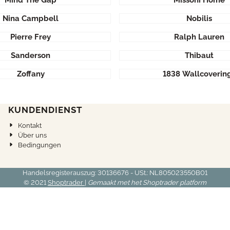
Mind The Gap
Missoni Home
Nina Campbell
Nobilis
Pierre Frey
Ralph Lauren
Sanderson
Thibaut
Zoffany
1838 Wallcoverin
KUNDENDIENST
Kontakt
Über uns
Bedingungen
Handelsregisterauszug: 30136676 - USt.: NL805023550B01
© 2021
Shoptrader
|
Gemaakt met het Shoptrader platform