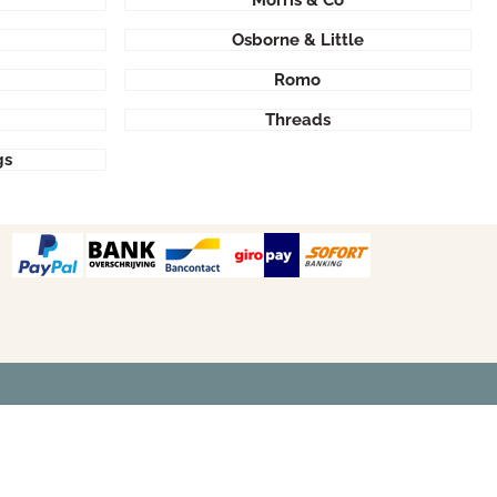
Morris & Co
Osborne & Little
Romo
Threads
gs