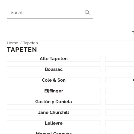
Cookie-Einstellungen sind derzeit geschlossen.
Suche
Home
/
Tapeten
TAPETEN
Alle Tapeten
Boussac
Cole & Son
Eijffinger
Gastón y Daniela
Jane Churchill
Lelievre