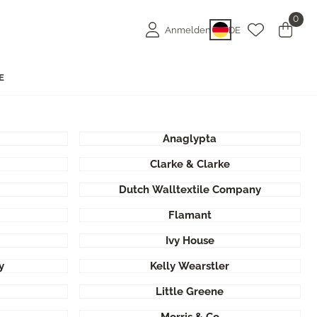
0
Anmelden
DE
E
Anaglypta
Clarke & Clarke
Dutch Walltextile Company
Flamant
Ivy House
y
Kelly Wearstler
Little Greene