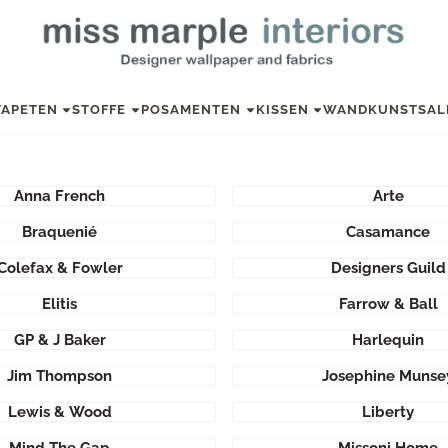
TAPETEN
STOFFE
POSAMENTEN
KISSEN
WANDKUNST
SAL
Anna French
Arte
Braquenié
Casamance
Colefax & Fowler
Designers Guild
Elitis
Farrow & Ball
GP & J Baker
Harlequin
Jim Thompson
Josephine Munse
Lewis & Wood
Liberty