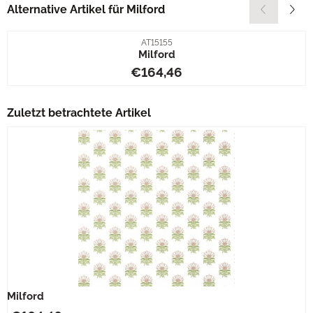
Alternative Artikel für
Milford
Artikelnummer
AT15155
Milford
Preis: 164,46
€164,46
Zuletzt betrachtete Artikel
Milford