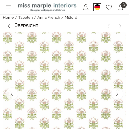
Cookie-Einstellungen sind derzeit geschlossen.
0
Home
/
Tapeten
/
Anna French
/
Milford
ÜBERSICHT