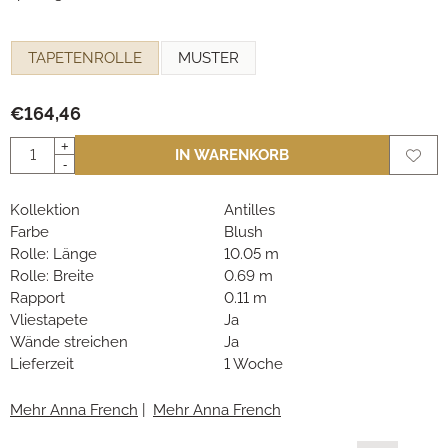
Eine Auswahl treffen für
TAPETENROLLE
MUSTER
€
164,46
Anzahl
+
IN WARENKORB
-
Kollektion
Antilles
Farbe
Blush
Rolle: Länge
10.05 m
Rolle: Breite
0.69 m
Rapport
0.11 m
Vliestapete
Ja
Wände streichen
Ja
Lieferzeit
1 Woche
Mehr Anna French
|
Mehr Anna French