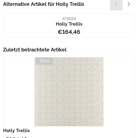
Alternative Artikel für
Holly Trellis
Artikelnummer
AT16124
Holly Trellis
Preis: 164,46
€164,46
Zuletzt betrachtete Artikel
Holly Trellis