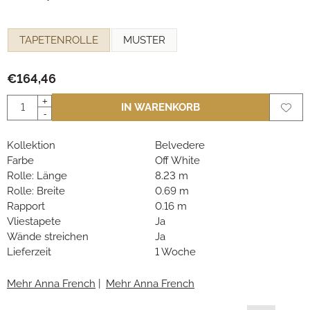
Eine Auswahl treffen für
TAPETENROLLE
MUSTER
€
164,46
Anzahl
+
IN WARENKORB
-
Kollektion
Belvedere
Farbe
Off White
Rolle: Länge
8.23 m
Rolle: Breite
0.69 m
Rapport
0.16 m
Vliestapete
Ja
Wände streichen
Ja
Lieferzeit
1 Woche
Mehr Anna French
|
Mehr Anna French