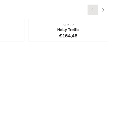
Artikelnummer
AT16127
Holly Trellis
4,46
Preis: 164,46
€164,46