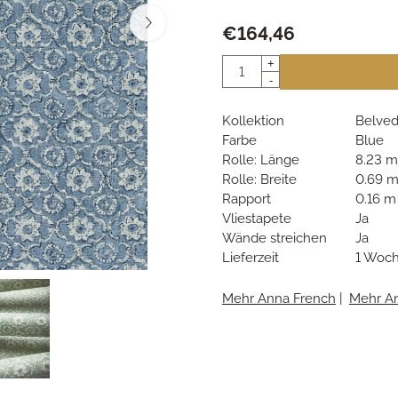
€
164,46
Anzahl
+
-
Kollektion
Belved
Farbe
Blue
Rolle: Länge
8.23 m
Rolle: Breite
0.69 
Rapport
0.16 m
Vliestapete
Ja
Wände streichen
Ja
Lieferzeit
1 Woc
Mehr Anna French
|
Mehr A