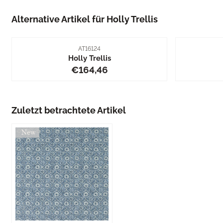
Alternative Artikel für
Holly Trellis
Artikelnummer
AT16124
Holly Trellis
Preis: 164,46
€164,46
Zuletzt betrachtete Artikel