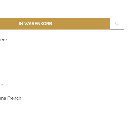
IN WARENKORB
ere
m
he
nna French