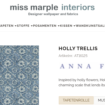
TAPETEN
STOFFE
POSAMENTEN
KISSEN
WANDKUNST
SAL
HOLLY TRELLIS
Artikelnr.:
AT16125
Inspired by holly flowers, Hol
charming scale that lends itsel
Eine Auswahl treffen für
TAPETENROLLE
MU