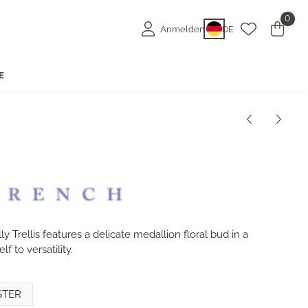
0
Anmelden
DE
E
ly Trellis features a delicate medallion floral bud in a
f to versatility.
STER