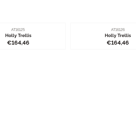
Artikelnummer
Artikelnummer
AT16125
AT16126
Holly Trellis
Holly Trellis
Preis: 164,46
Preis: 16
€164,46
€164,46