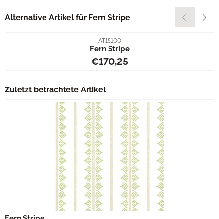
Alternative Artikel für
Fern Stripe
Artikelnummer
AT15100
Fern Stripe
Preis: 170,25
€170,25
Zuletzt betrachtete Artikel
Fern Stripe