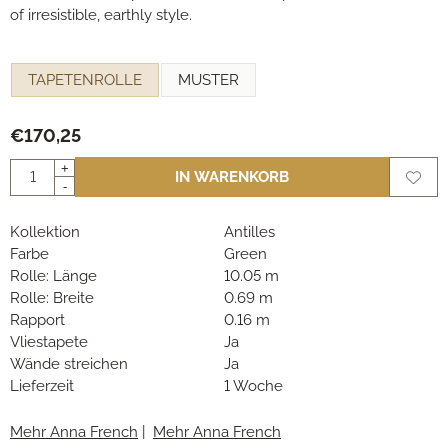
of irresistible, earthly style.
Eine Auswahl treffen für
TAPETENROLLE
MUSTER
€
170,25
Anzahl
+
IN WARENKORB
-
Kollektion
Antilles
Farbe
Green
Rolle: Länge
10.05 m
Rolle: Breite
0.69 m
Rapport
0.16 m
Vliestapete
Ja
Wände streichen
Ja
Lieferzeit
1 Woche
Mehr Anna French
|
Mehr Anna French