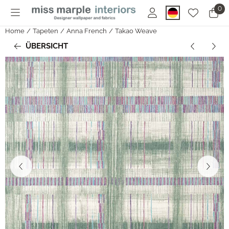
Cookie-Einstellungen sind derzeit geschlossen.
0
Home
/
Tapeten
/
Anna French
/
Takao Weave
ÜBERSICHT