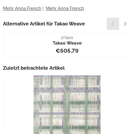
Mehr Anna French
|
Mehr Anna French
Alternative Artikel für
Takao Weave
Artikelnummer
AT9845
Takao Weave
Preis: 505,79
€505,79
Zuletzt betrachtete Artikel