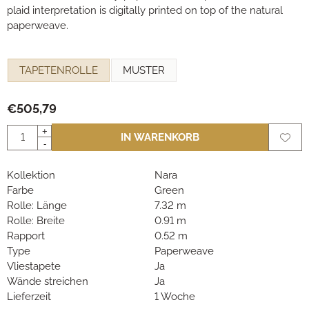
plaid interpretation is digitally printed on top of the natural
paperweave.
Eine Auswahl treffen für
TAPETENROLLE
MUSTER
€
505,79
Anzahl
+
IN WARENKORB
-
Kollektion
Nara
Farbe
Green
Rolle: Länge
7.32 m
Rolle: Breite
0.91 m
Rapport
0.52 m
Type
Paperweave
Vliestapete
Ja
Wände streichen
Ja
Lieferzeit
1 Woche