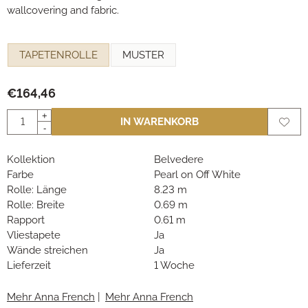
wallcovering and fabric.
Eine Auswahl treffen für
TAPETENROLLE
MUSTER
€
164,46
Anzahl
+
IN WARENKORB
-
Kollektion
Belvedere
Farbe
Pearl on Off White
Rolle: Länge
8.23 m
Rolle: Breite
0.69 m
Rapport
0.61 m
Vliestapete
Ja
Wände streichen
Ja
Lieferzeit
1 Woche
Mehr Anna French
|
Mehr Anna French