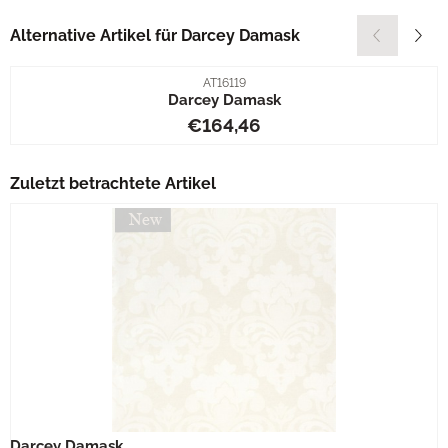
Alternative Artikel für
Darcey Damask
Artikelnummer
AT16119
Darcey Damask
Preis: 164,46
€164,46
Zuletzt betrachtete Artikel
Darcey Damask