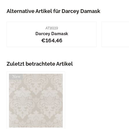
Alternative Artikel für
Darcey Damask
Artikelnummer
AT16119
Darcey Damask
Preis: 164,46
€164,46
Zuletzt betrachtete Artikel