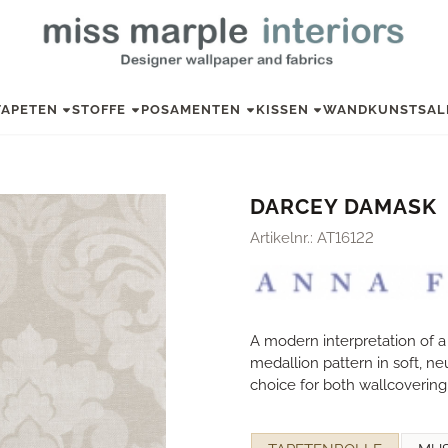
TAPETEN
STOFFE
POSAMENTEN
KISSEN
WANDKUNST
SAL
DARCEY DAMASK
Artikelnr.:
AT16122
A modern interpretation of 
medallion pattern in soft, ne
choice for both wallcovering 
Eine Auswahl treffen für