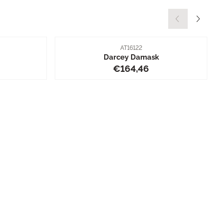
Artikelnummer
AT16122
Darcey Damask
4,46
Preis: 164,46
€164,46