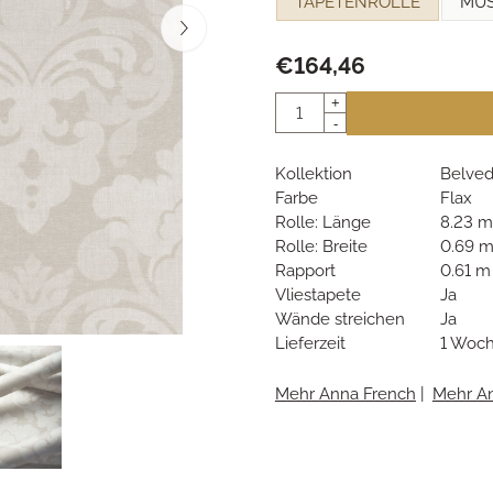
TAPETENROLLE
MU
€
164,46
Anzahl
+
-
Kollektion
Belved
Farbe
Flax
Rolle: Länge
8.23 m
Rolle: Breite
0.69 
Rapport
0.61 m
Vliestapete
Ja
Wände streichen
Ja
Lieferzeit
1 Woc
Mehr Anna French
|
Mehr A