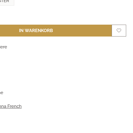
STER
IN WARENKORB
ere
m
he
nna French