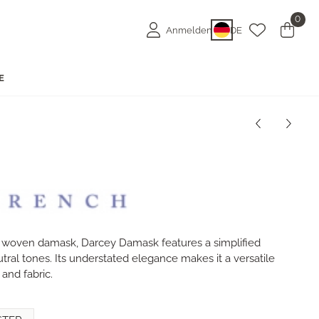
0
Anmelden
DE
E
a woven damask, Darcey Damask features a simplified
utral tones. Its understated elegance makes it a versatile
and fabric.