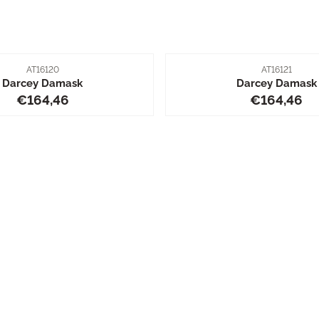
Artikelnummer
Artikelnummer
AT16120
AT16121
Darcey Damask
Darcey Damask
Preis: 164,46
Preis: 16
€164,46
€164,46