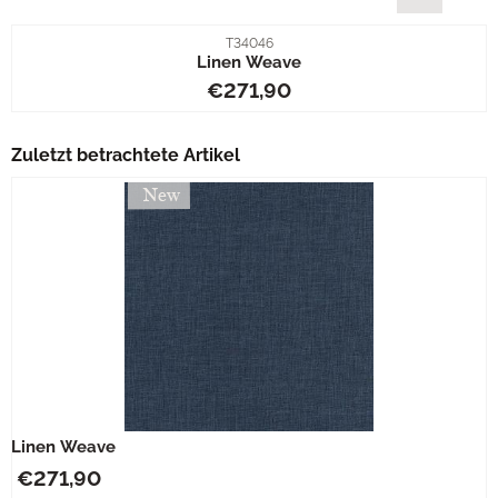
Artikelnummer
T34046
Linen Weave
Preis: 271,90
€271,90
Zuletzt betrachtete Artikel
Linen Weave
€
271,90