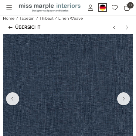
Cookie-Einstellungen sind derzeit geschlossen.
0
Home
/
Tapeten
/
Thibaut
/
Linen Weave
ÜBERSICHT