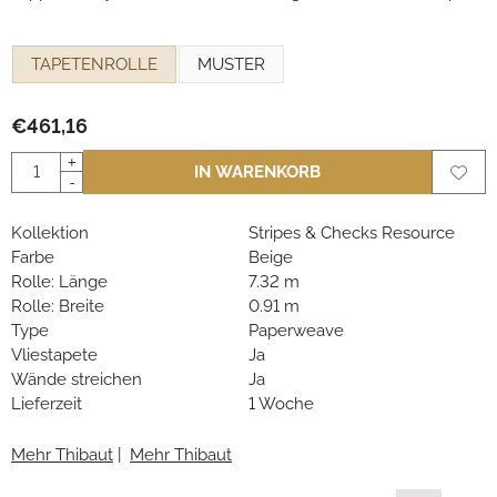
Eine Auswahl treffen für
TAPETENROLLE
MUSTER
€
461,16
Anzahl
+
IN WARENKORB
-
Kollektion
Stripes & Checks Resource
Farbe
Beige
Rolle: Länge
7.32 m
Rolle: Breite
0.91 m
Type
Paperweave
Vliestapete
Ja
Wände streichen
Ja
Lieferzeit
1 Woche
Mehr Thibaut
|
Mehr Thibaut