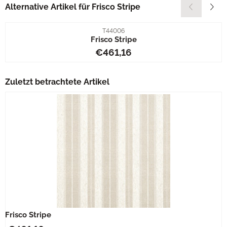
Alternative Artikel für
Frisco Stripe
Artikelnummer
T44006
Frisco Stripe
Preis: 461,16
€461,16
Zuletzt betrachtete Artikel
Frisco Stripe