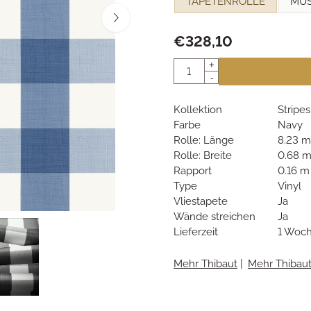
TAPETENROLLE
MU
€
328,10
Anzahl
+
-
Kollektion
Stripe
Farbe
Navy
Rolle: Länge
8.23 m
Rolle: Breite
0.68 
Rapport
0.16 m
Type
Vinyl
Vliestapete
Ja
Wände streichen
Ja
Lieferzeit
1 Woc
Mehr Thibaut
|
Mehr Thibau