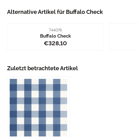
Alternative Artikel für
Buffalo Check
Artikelnummer
T44076
Buffalo Check
Preis: 328,10
€328,10
Zuletzt betrachtete Artikel