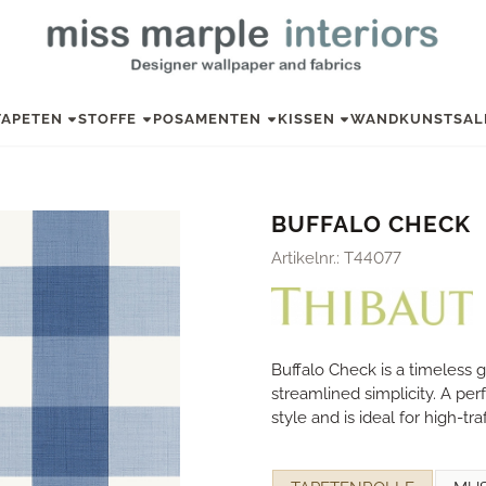
TAPETEN
STOFFE
POSAMENTEN
KISSEN
WANDKUNST
SAL
BUFFALO CHECK
Artikelnr.:
T44077
Buffalo Check is a timeless 
streamlined simplicity. A per
style and is ideal for high-tr
Eine Auswahl treffen für