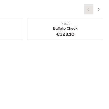
r
Artikelnummer
T44079
Buffalo Check
8,10
Preis: 328,10
€328,10