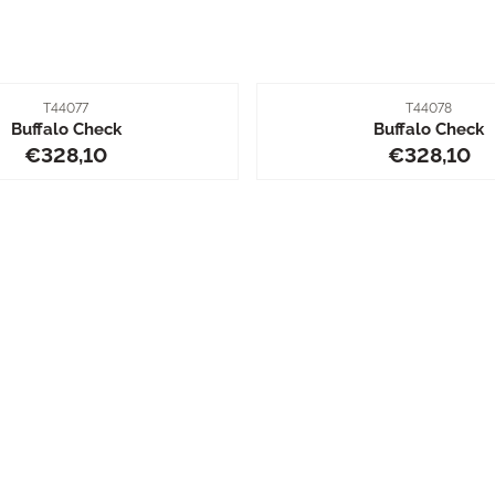
Artikelnummer
Artikelnumme
T44077
T44078
Buffalo Check
Buffalo Check
Preis: 328,10
Preis: 32
€328,10
€328,10