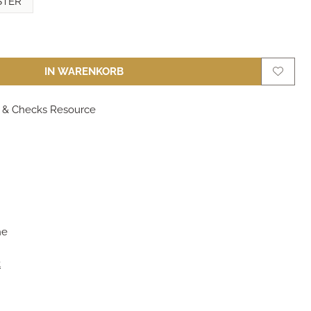
STER
IN WARENKORB
s & Checks Resource
m
he
t