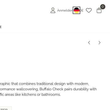
0
Anmelden
DE
E
graphic that combines traditional design with modern,
formance wallcovering, Buffalo Check pairs durability with
affic areas like kitchens or bathrooms.