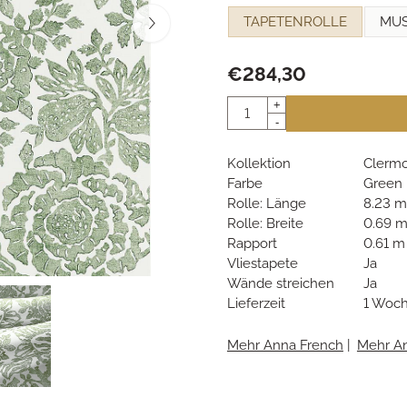
Eine Auswahl treffen für
TAPETENROLLE
MU
€
284,30
Anzahl
+
-
Kollektion
Clerm
Farbe
Green
Rolle: Länge
8.23 m
Rolle: Breite
0.69 
Rapport
0.61 m
Vliestapete
Ja
Wände streichen
Ja
Lieferzeit
1 Woc
Mehr Anna French
|
Mehr A