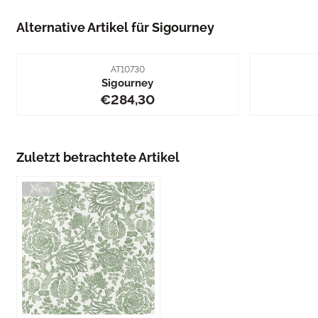
Alternative Artikel für
Sigourney
Artikelnummer
AT10730
Sigourney
Preis: 284,30
€284,30
Zuletzt betrachtete Artikel