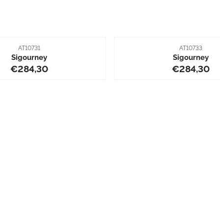
Artikelnummer
Artikelnummer
AT10731
AT10733
Sigourney
Sigourney
Preis: 284,30
Preis: 2
€284,30
€284,30