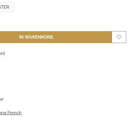
STER
IN WARENKORB
ont
m
he
nna French