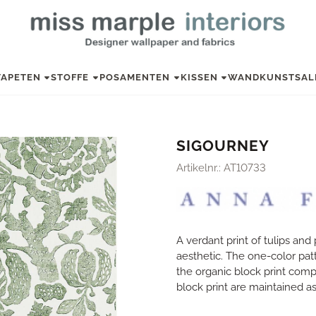
TAPETEN
STOFFE
POSAMENTEN
KISSEN
WANDKUNST
SAL
SIGOURNEY
Artikelnr.:
AT10733
A verdant print of tulips an
aesthetic. The one-color pat
the organic block print compo
block print are maintained as