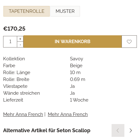
Eine Auswahl treffen für
TAPETENROLLE
MUSTER
€
170,25
Anzahl
+
IN WARENKORB
-
Kollektion
Savoy
Farbe
Beige
Rolle: Länge
10 m
Rolle: Breite
0.69 m
Vliestapete
Ja
Wände streichen
Ja
Lieferzeit
1 Woche
Mehr Anna French
|
Mehr Anna French
Alternative Artikel für
Seton Scallop