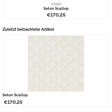
Artikelnummer
AT9684
Seton Scallop
Preis: 170,25
€170,25
Zuletzt betrachtete Artikel
Seton Scallop
€
170,25