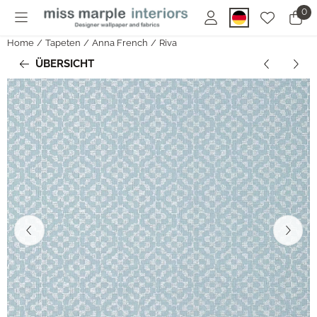
Cookie-Einstellungen sind derzeit geschlossen.
0
Home
/
Tapeten
/
Anna French
/
Riva
ÜBERSICHT