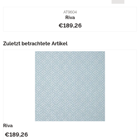
Artikelnummer
AT9604
Riva
Preis: 189,26
€189,26
Zuletzt betrachtete Artikel
Riva
€
189,26