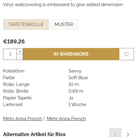
Vinyl wallcovering is embossed to give added dimension.
Eine Auswahl treffen für
TAPETENROLLE
MUSTER
€
189,26
Anzahl
+
IN WARENKORB
-
Kollektion
Savoy
Farbe
Soft Blue
Rolle: Länge
10 m
Rolle: Breite
0.69 m
Papier Tapete
Ja
Lieferzeit
1 Woche
Mehr Anna French
|
Mehr Anna French
Alternative Artikel für
Riva