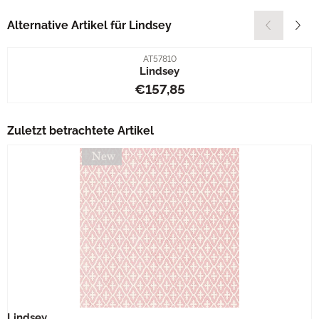
Alternative Artikel für
Lindsey
Artikelnummer
AT57810
Lindsey
Preis: 157,85
€157,85
Zuletzt betrachtete Artikel
Lindsey