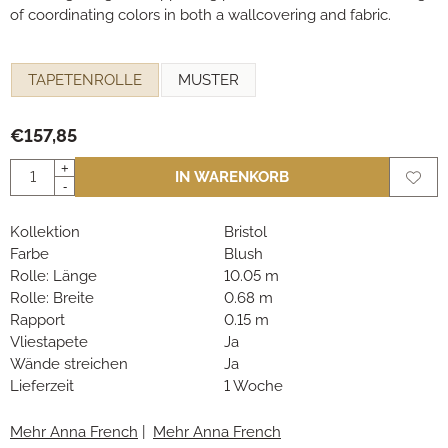
of coordinating colors in both a wallcovering and fabric.
Eine Auswahl treffen für
TAPETENROLLE
MUSTER
€
157,85
Anzahl
+
IN WARENKORB
-
Kollektion
Bristol
Farbe
Blush
Rolle: Länge
10.05 m
Rolle: Breite
0.68 m
Rapport
0.15 m
Vliestapete
Ja
Wände streichen
Ja
Lieferzeit
1 Woche
Mehr Anna French
|
Mehr Anna French