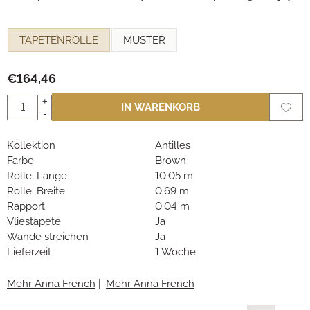
Eine Auswahl treffen für
TAPETENROLLE
MUSTER
€
164,46
Anzahl
+
IN WARENKORB
-
Kollektion
Antilles
Farbe
Brown
Rolle: Länge
10.05 m
Rolle: Breite
0.69 m
Rapport
0.04 m
Vliestapete
Ja
Wände streichen
Ja
Lieferzeit
1 Woche
Mehr Anna French
|
Mehr Anna French