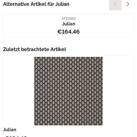
Alternative Artikel für
Julian
Artikelnummer
AT15160
Julian
Preis: 164,46
€164,46
Zuletzt betrachtete Artikel
Julian