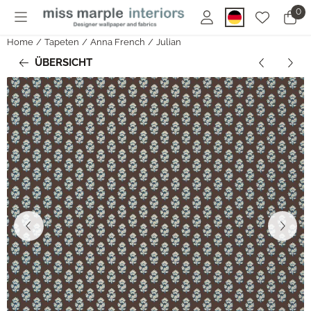
Cookie-Einstellungen sind derzeit geschlossen.
0
Home
/
Tapeten
/
Anna French
/
Julian
ÜBERSICHT