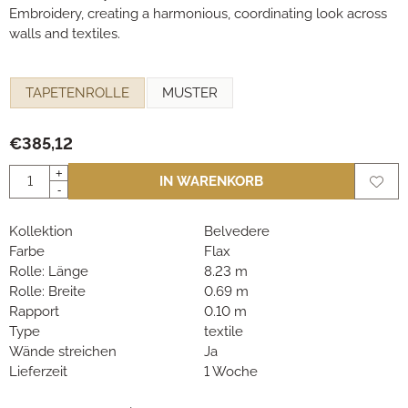
Embroidery, creating a harmonious, coordinating look across
walls and textiles.
Eine Auswahl treffen für
TAPETENROLLE
MUSTER
€
385,12
Anzahl
+
IN WARENKORB
-
Kollektion
Belvedere
Farbe
Flax
Rolle: Länge
8.23 m
Rolle: Breite
0.69 m
Rapport
0.10 m
Type
textile
Wände streichen
Ja
Lieferzeit
1 Woche