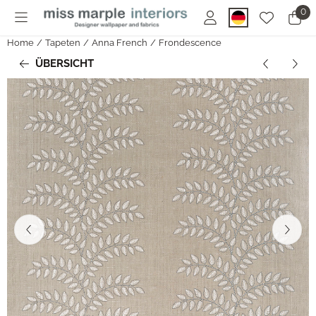
Cookie-Einstellungen sind derzeit geschlossen.
0
Home
/
Tapeten
/
Anna French
/
Frondescence
ÜBERSICHT