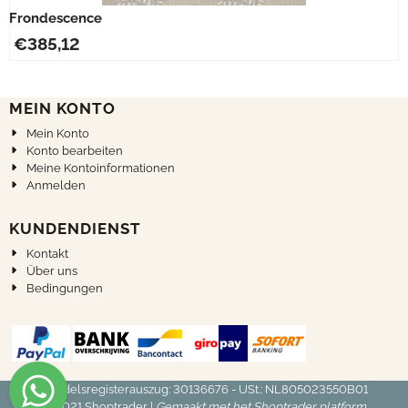
Frondescence
€
385,12
MEIN KONTO
Mein Konto
Konto bearbeiten
Meine Kontoinformationen
Anmelden
KUNDENDIENST
Kontakt
Über uns
Bedingungen
Handelsregisterauszug: 30136676 - USt.: NL805023550B01
© 2021
Shoptrader
|
Gemaakt met het Shoptrader platform