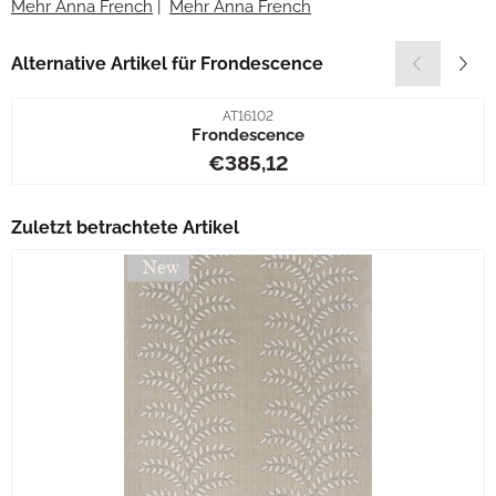
Mehr Anna French
|
Mehr Anna French
Alternative Artikel für
Frondescence
Artikelnummer
AT16102
Frondescence
Preis: 385,12
€385,12
Zuletzt betrachtete Artikel