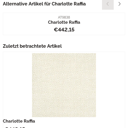
Alternative Artikel für
Charlotte Raffia
Artikelnummer
AT9838
Charlotte Raffia
Preis: 442,15
€442,15
Zuletzt betrachtete Artikel
Charlotte Raffia