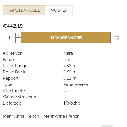
Eine Auswahl treffen für
TAPETENROLLE
MUSTER
€
442,15
Anzahl
+
IN WARENKORB
-
Kollektion
Nara
Farbe
Tan
Rolle: Länge
7.32 m
Rolle: Breite
0.91 m
Rapport
0.13 m
Type
Paperweave
Vliestapete
Ja
Wände streichen
Ja
Lieferzeit
1 Woche
Mehr Anna French
|
Mehr Anna French