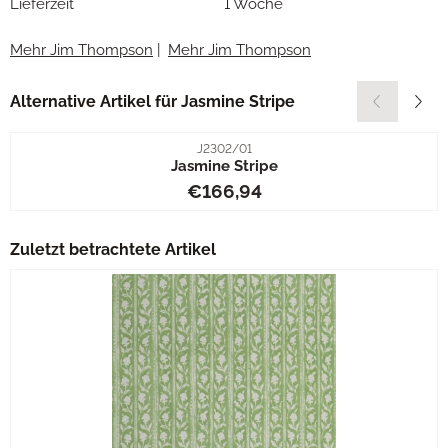
Lieferzeit
1 Woche
Mehr Jim Thompson
|
Mehr Jim Thompson
Alternative Artikel für
Jasmine Stripe
Artikelnummer
J2302/01
Jasmine Stripe
Preis: 166,94
€166,94
Zuletzt betrachtete Artikel