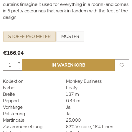
curtains (imagine it used for everything in a room!) and comes
in 5 pretty colourings that work in tandem with the feel of the
design.
Eine Auswahl treffen für
STOFFE PRO METER
MUSTER
€
166,94
Anzahl
+
IN WARENKORB
-
Kollektion
Monkey Business
Farbe
Leafy
Breite
1.37 m
Rapport
0.44 m
Vorhänge
Ja
Polsterung
Ja
Martindale
25.000
Zusammensetzung
82% Viscose, 18% Linen