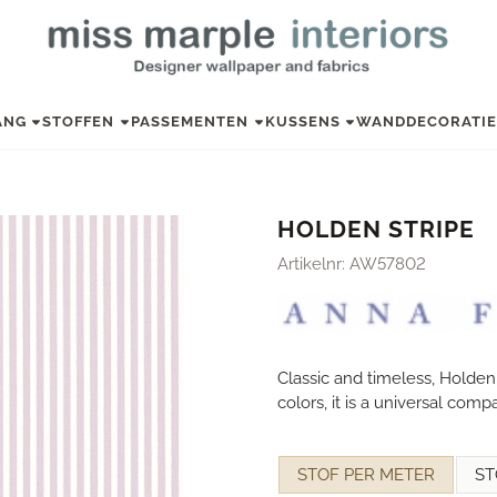
ANG
STOFFEN
PASSEMENTEN
KUSSENS
WANDDECORATI
HOLDEN STRIPE
Artikelnr:
AW57802
Classic and timeless, Holden 
colors, it is a universal com
Maak een keuze voor
STOF PER METER
ST