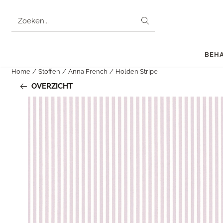
Cookievoorkeuren zijn momenteel gesloten.
Zoeken
BEH
Home
/
Stoffen
/
Anna French
/
Holden Stripe
OVERZICHT