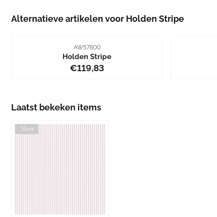
Alternatieve artikelen voor
Holden Stripe
Artikelnummer
AW57800
Holden Stripe
Prijs: 119,83
€119,83
Laatst bekeken items