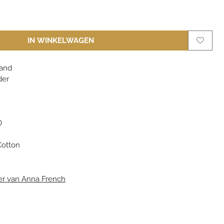
IN WINKELWAGEN
and
der
0
otton
r van Anna French