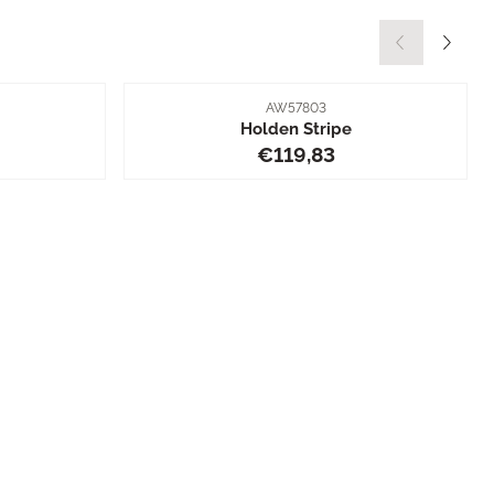
Artikelnummer
AW57803
Holden Stripe
,83
Prijs: 119,83
€119,83