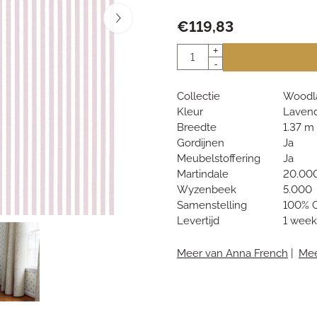
€
119,83
Aantal
+
-
Collectie
Woodl
Kleur
Laven
Breedte
1.37 m
Gordijnen
Ja
Meubelstoffering
Ja
Martindale
20.00
Wyzenbeek
5.000
Samenstelling
100% C
Levertijd
1 week
Meer van Anna French
|
Mee