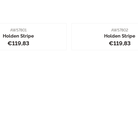
Artikelnummer
Artikelnummer
AW57801
AW57802
Holden Stripe
Holden Stripe
Prijs: 119,83
Prijs: 119
€119,83
€119,83