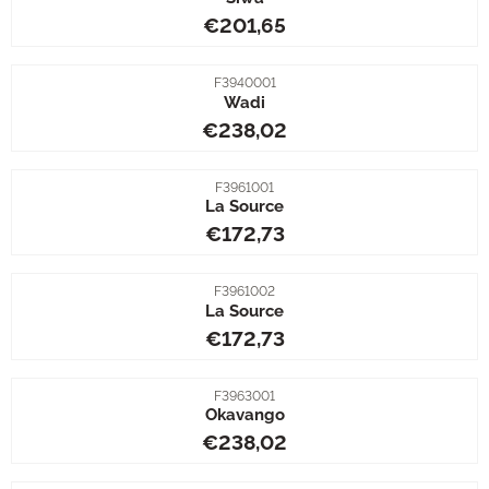
Prijs: 201,65
€201,65
Artikelnummer
F3940001
Wadi
Prijs: 238,02
€238,02
Artikelnummer
F3961001
La Source
Prijs: 172,73
€172,73
Artikelnummer
F3961002
La Source
Prijs: 172,73
€172,73
Artikelnummer
F3963001
Okavango
Prijs: 238,02
€238,02