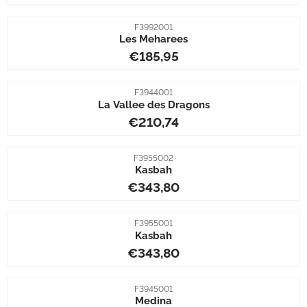
Artikelnummer
F3992001
Les Meharees
Prijs: 185,95
€185,95
Artikelnummer
F3944001
La Vallee des Dragons
Prijs: 210,74
€210,74
Artikelnummer
F3955002
Kasbah
Prijs: 343,80
€343,80
Artikelnummer
F3955001
Kasbah
Prijs: 343,80
€343,80
Artikelnummer
F3945001
Medina