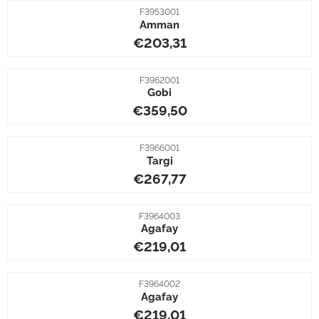
Artikelnummer
F3953001
Amman
Prijs: 203,31
€203,31
Artikelnummer
F3962001
Gobi
Prijs: 359,50
€359,50
Artikelnummer
F3966001
Targi
Prijs: 267,77
€267,77
Artikelnummer
F3964003
Agafay
Prijs: 219,01
€219,01
Artikelnummer
F3964002
Agafay
Prijs: 219,01
€219,01