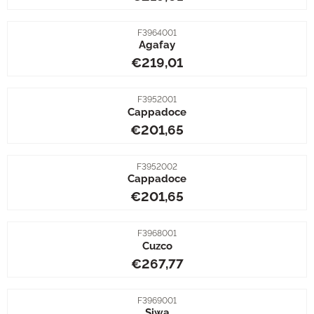
Artikelnummer
F3964001
Agafay
Prijs: 219,01
€219,01
Artikelnummer
F3952001
Cappadoce
Prijs: 201,65
€201,65
Artikelnummer
F3952002
Cappadoce
Prijs: 201,65
€201,65
Artikelnummer
F3968001
Cuzco
Prijs: 267,77
€267,77
Artikelnummer
F3969001
Siwa