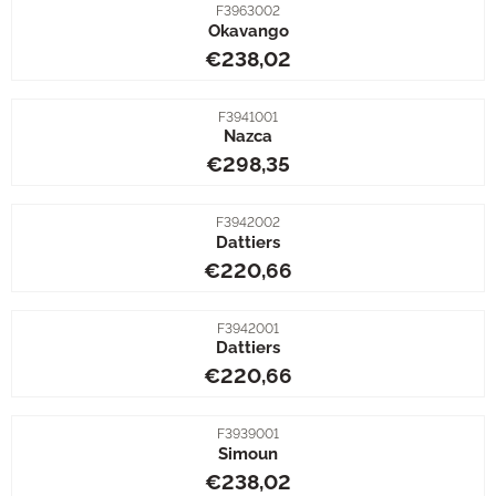
Artikelnummer
F3963002
Okavango
Prijs: 238,02
€238,02
Artikelnummer
F3941001
Nazca
Prijs: 298,35
€298,35
Artikelnummer
F3942002
Dattiers
Prijs: 220,66
€220,66
Artikelnummer
F3942001
Dattiers
Prijs: 220,66
€220,66
Artikelnummer
F3939001
Simoun
Prijs: 238,02
€238,02