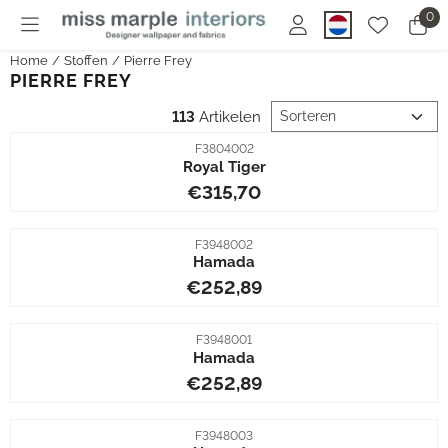
Cookievoorkeuren zijn momenteel gesloten.
0
Home
/
Stoffen
/
Pierre Frey
PIERRE FREY
Sorteermethode
113
Artikelen
Artikelnummer
F3804002
Royal Tiger
Prijs: 315,70
€315,70
Artikelnummer
F3948002
Hamada
Prijs: 252,89
€252,89
Artikelnummer
F3948001
Hamada
Prijs: 252,89
€252,89
Artikelnummer
F3948003