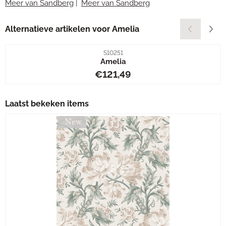
Meer van Sandberg
|
Meer van Sandberg
Alternatieve artikelen voor
Amelia
Artikelnummer
S10251
Amelia
Prijs: 121,49
€121,49
Laatst bekeken items