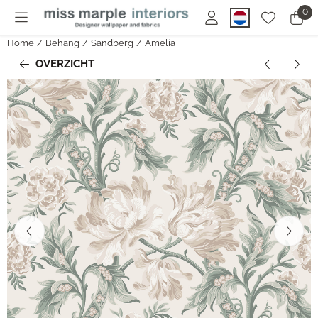
Cookievoorkeuren zijn momenteel gesloten.
0
Home
/
Behang
/
Sandberg
/
Amelia
OVERZICHT