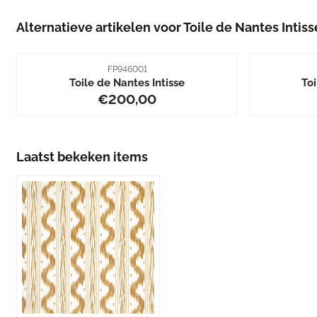
Alternatieve artikelen voor
Toile de Nantes Intiss
Artikelnummer
FP946001
Toile de Nantes Intisse
Toi
Prijs: 200,00
€200,00
Laatst bekeken items