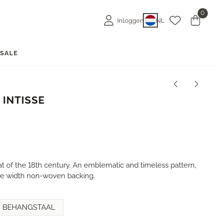
0
Inloggen
NL
E
SALE
 INTISSE
at of the 18th century. An emblematic and timeless pattern,
de width non-woven backing.
BEHANGSTAAL