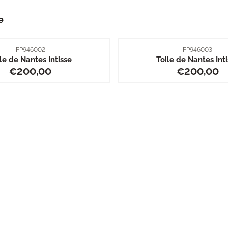
e
Artikelnummer
Artikelnummer
FP946002
FP946003
le de Nantes Intisse
Toile de Nantes Int
Prijs: 200,00
Prijs: 20
€200,00
€200,00