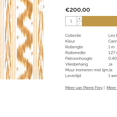
€
200,00
Aantal
+
-
Collectie
Les 
Kleur
Cann
Rollengte
1 m
Rolbreedte
1.27
Patroonhoogte
0.4
Vliesbehang
Ja
Muur insmeren met lijm
Ja
Levertijd
1 we
Meer van Pierre Frey
|
Meer 