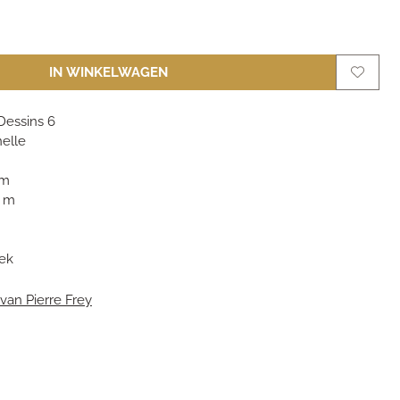
IN WINKELWAGEN
Dessins 6
elle
 m
0 m
ek
van Pierre Frey