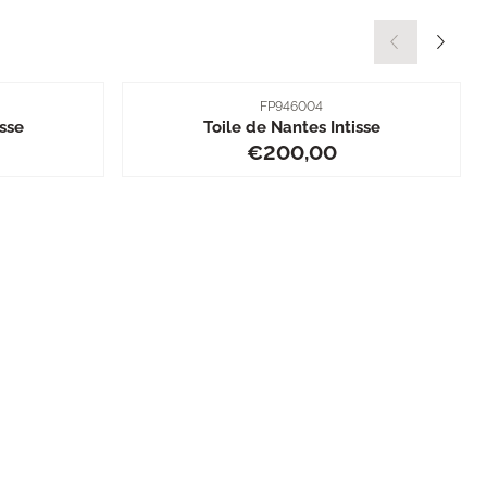
Artikelnummer
FP946004
isse
Toile de Nantes Intisse
0,00
Prijs: 200,00
€200,00