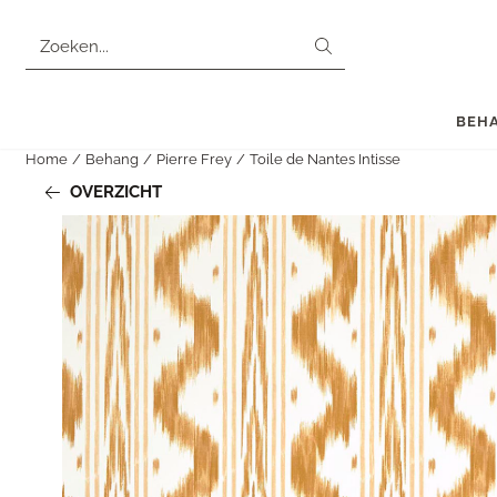
Cookievoorkeuren zijn momenteel gesloten.
Zoeken
BEH
Home
/
Behang
/
Pierre Frey
/
Toile de Nantes Intisse
OVERZICHT