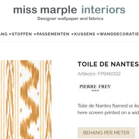
ANG
STOFFEN
PASSEMENTEN
KUSSENS
WANDDECORATI
TOILE DE NANTES
Artikelnr:
FP946002
Toile de Nantes flamed or ik
here screen printed on a wi
Maak een keuze voor
BEHANG PER METER