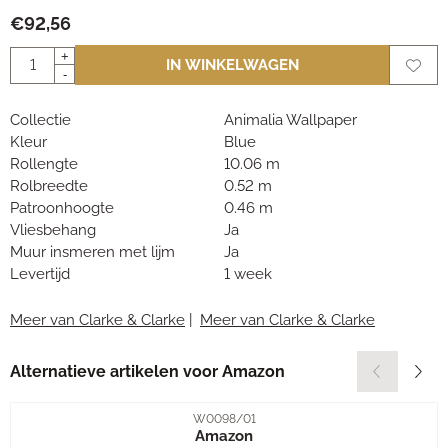
€
92,56
Aantal
+
IN WINKELWAGEN
-
Collectie
Animalia Wallpaper
Kleur
Blue
Rollengte
10.06 m
Rolbreedte
0.52 m
Patroonhoogte
0.46 m
Vliesbehang
Ja
Muur insmeren met lijm
Ja
Levertijd
1 week
Meer van Clarke & Clarke
|
Meer van Clarke & Clarke
Alternatieve artikelen voor
Amazon
Artikelnummer
W0098/01
Amazon