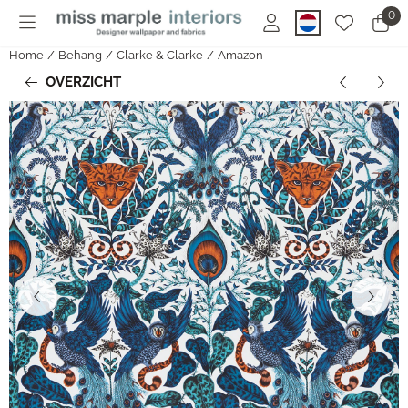
Cookievoorkeuren zijn momenteel gesloten.
0
Home
/
Behang
/
Clarke & Clarke
/
Amazon
OVERZICHT